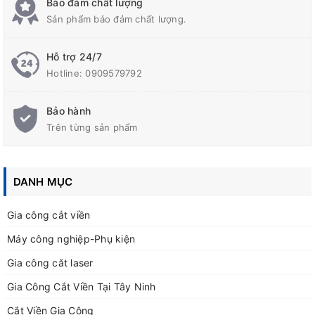
Bảo đảm chất lượng
Dây Vi
n Xéo 45đ
( Dây Vi
n Thiên)
ề
ộ
ề
Sản phẩm bảo đảm chất lượng.
Dây Vi
n Ngang
ề
Dây Vi
n D
c ( Dây Vi
n Th
ng )
ề
ọ
ề
ẳ
Hỗ trợ 24/7
Hotline:
0909579792
Bảo hành
Trên từng sản phẩm
DANH MỤC
Gia công cắt viền
Máy công nghiệp-Phụ kiện
Gia công căt laser
Gia Công Cắt Viền Tại Tây Ninh
Cắt Viền Gia Công