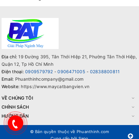
Địa chỉ:
19 Đường 395, Tân Thới HIệp 21, Phường Tân Thới Hiệp,
Quận 12, Tp Hồ Chí Minh
Điện thoại:
0909579792
-
0906471005
-
02838800811
Email:
Phuanthinhcompany@gmail.com
Website:
https://www.maycatbangvien.vn
VỀ CHÚNG TÔI
CHÍNH SÁCH
HƯỚNG DẪN
© Bản quyền thuộc về
Phuanthinh.com
Cung cấp bởi
Sapo