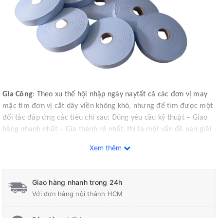
Gia Công
: Theo xu thế hội nhập ngày nay
tất cả các đơn vị may
mặc
tìm đơn vị cắt dây viền không khó, nhưng để tìm được một
đối tác đáp ứng các tiêu chí sau: Đúng yêu cầu kỹ thuật – Giao
hàng nhanh nhất – Gía thành rẻ nhất
,
thì là một vấn đề nan giải
vì vậy Chúng tôi được thành lập nhằm đáp ứng nhu cầu trên. Với
Xem thêm
bề dày 20 năm kinh nghiệm được đầu tư máy móc hiện đại với
quy trình làm việc hoàn toàn tự động cắt được tất cả các loại
vải, da, simili, keo, dựng ... cắt được to bản từ 5mm trở lên với
Giao hàng nhanh trong 24h
độ chích xác nhất, cam kết xéo đúng 45độ đối với vải satin,
Với đơn hàng nội thành HCM
nylon,kate ( không bị vặn khi viền đường cong) chúng tôi cung
cấp dịch vụ như sau: