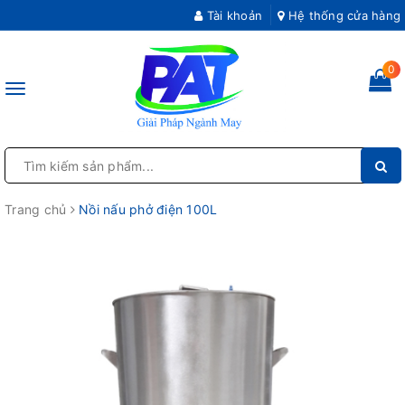
Tài khoản
Hệ thống cửa hàng
0
Toggle
navigation
Trang chủ
Nồi nấu phở điện 100L